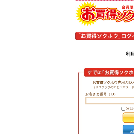
利
お買得ソクホウ専用
のI
（リロクラブのIDとパスワー
お客さま番号（ID）
次回