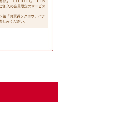
「CLUB CCI」「Club
部」へご加入の会員限定のサービス
ン後「お買得ソクホウ」バナ
楽しみください。