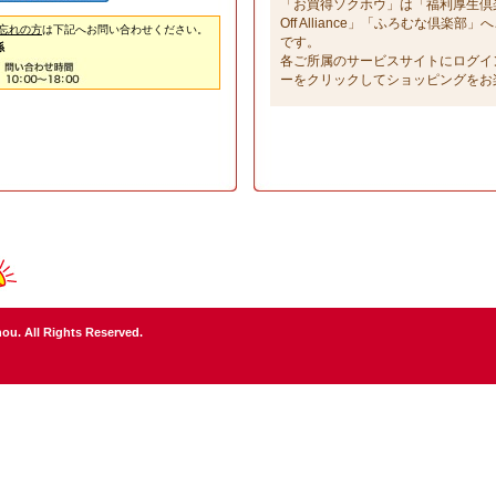
「お買得ソクホウ」は「福利厚生倶楽部」
Off Alliance」「ふろむな倶楽
忘れの方
は下記へお問い合わせください。
です。
係
各ご所属のサービスサイトにログイ
ーをクリックしてショッピングをお
ou. All Rights Reserved.