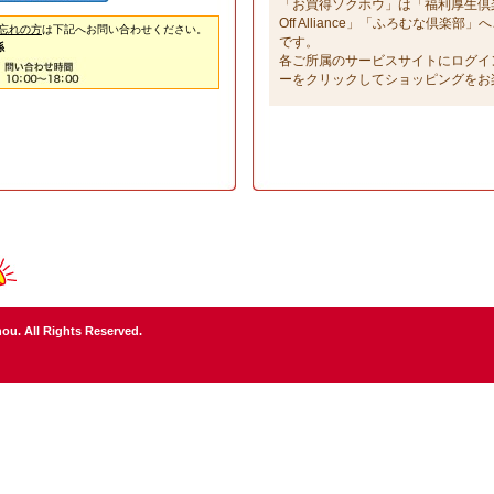
「お買得ソクホウ」は「福利厚生倶楽部」
Off Alliance」「ふろむな倶楽
忘れの方
は下記へお問い合わせください。
です。
係
各ご所属のサービスサイトにログイ
ーをクリックしてショッピングをお
ou. All Rights Reserved.