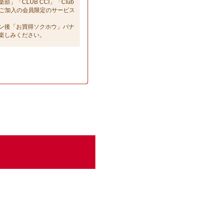
「CLUB CCI」「Club
部」へご加入の会員限定のサービス
ン後「お買得ソクホウ」バナ
楽しみください。