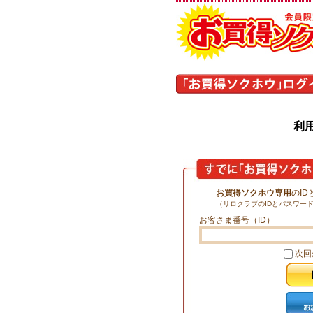
利
お買得ソクホウ専用
のI
（リロクラブのIDとパスワー
お客さま番号（ID）
次回