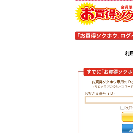
利
お買得ソクホウ専用
のI
（リロクラブのIDとパスワー
お客さま番号（ID）
次回