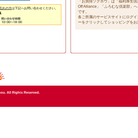
「お買得ソクホウ」は「福利厚生倶楽部」
Off Alliance」「ふろむな倶楽
忘れの方
は下記へお問い合わせください。
です。
係
各ご所属のサービスサイトにログイ
ーをクリックしてショッピングをお
ou. All Rights Reserved.