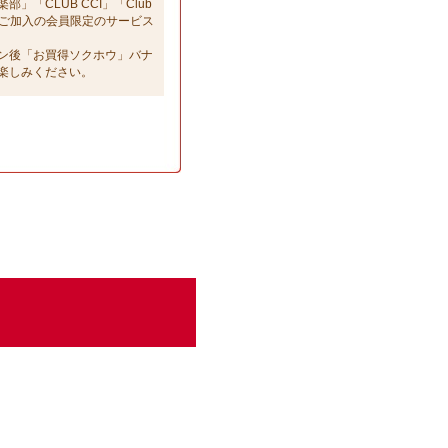
「CLUB CCI」「Club
部」へご加入の会員限定のサービス
ン後「お買得ソクホウ」バナ
楽しみください。